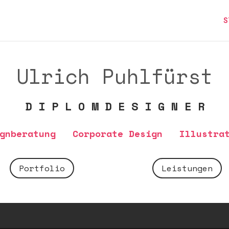
S
Ulrich Puhlfürst
D I P L O M D E S I G N E R
ignberatung Corporate Design Illustr
Portfolio
Leistungen